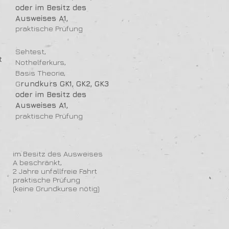
oder
im Besitz des
Ausweises A1,
praktische Prüfung
Sehtest,
t
Nothelferkurs,
Basis Theorie,
G
rundkurs GK1, GK2, GK3
oder
im Besitz des
Ausweises A1,
praktische Prüfung
im Besitz des Ausweises
A beschränkt,
2 Jahre unfallfreie Fahrt
praktische Prüfung
(keine Grundkurse nötig)