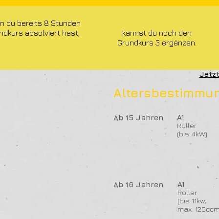
n du bereits 8 Stunden
ndkurs absolviert hast,
kannst du noch den
Grundkurs 3 ergänzen.
Jetz
Altersbestimmu
A1
Ab 15 Jahren
Roller
(bis 4kW)
A1
Ab 16 Jahren
Roller
(bis 11kw,
max. 125ccm