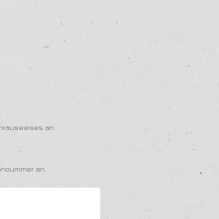
ahrausweises an:
efonnummer an.