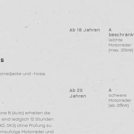
A
Ab 18 Jahren
beschränk
leichte
Motorräder
(max. 35kW)
's
orradjacke und -hose,
A
Ab 20
schwere
Jahren
Motorräder
(ab 35kW)
ie B (Auto) erhalten die
 sind lediglich 12 Stunden
K2, GK3) ohne Prüfung zu
demzufolge Motorräder und