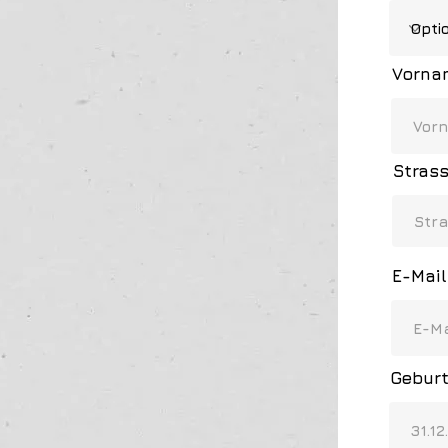
Vorna
Stras
E-Mai
Gebur