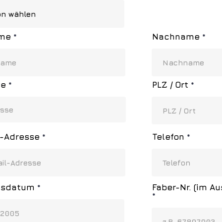
me
Nachname
se
PLZ / Ort
l-Adresse
Telefon
tsdatum
Faber-Nr. (im Au