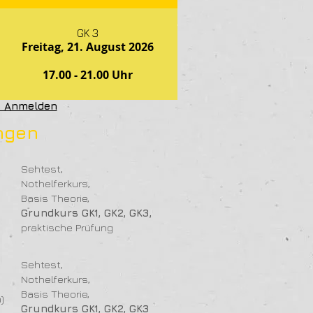
GK 3
Freitag, 21. August 2026
17.00 - 21.00 Uhr
t Anmelden
ngen
Sehtest,
Nothelferkurs,
Basis Theorie,
Grundkurs GK1, GK2, GK3,
praktische Prüfung
Sehtest,
Nothelferkurs,
Basis Theorie,
)
Grundkurs GK1, GK2, GK3